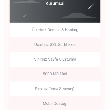
Coroprate
Kurumsal
predictive dialing
Ücretsiz Domain & Hosting
Get Started
Ücretsiz SSL Sertifikası
Start by trying our service for 30 days free trial no credit card
required.
Sınırsız Sayfa Oluşturma
5000 MB Mail
Sınırsız Tema Seçeneği
Mobil Desteği