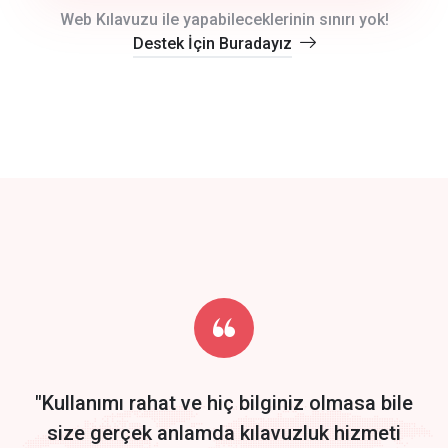
crm auto cync
Web Kılavuzu ile yapabileceklerinin sınırı yok!
Destek İçin Buradayız
click to call back
track energy costs
predictive dialing
Get Started
Start by trying our service for 30 days free trial no credit card
required.
"Kullanımı rahat ve hiç bilginiz olmasa bile
size gerçek anlamda kılavuzluk hizmeti