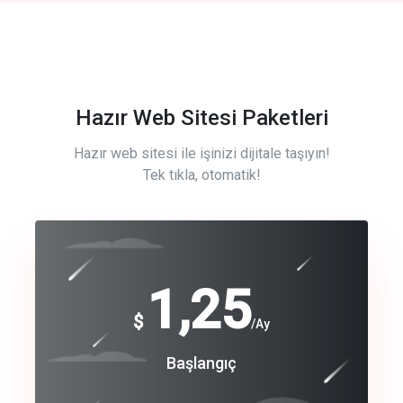
Hazır Web Sitesi Paketleri
Hazır web sitesi ile işinizi dijitale taşıyın!
Tek tıkla, otomatik!
Free
1,25
$
/Ay
Basic
Başlangıç