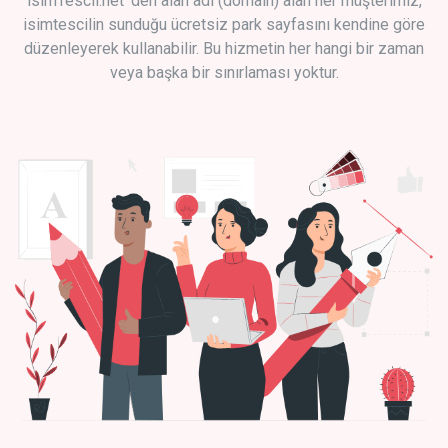
isimTescil.net 'den alan adı (domain) alan her müşterimiz,
isimtescilin sunduğu ücretsiz park sayfasını kendine göre
düzenleyerek kullanabilir. Bu hizmetin her hangi bir zaman
veya başka bir sınırlaması yoktur.